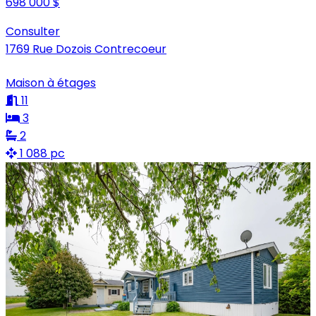
698 000 $
Consulter
1769 Rue Dozois Contrecoeur
Maison à étages
11
3
2
1 088 pc