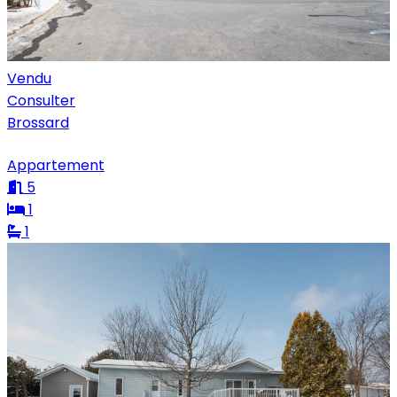
Vendu
Consulter
Brossard
Appartement
5
1
1