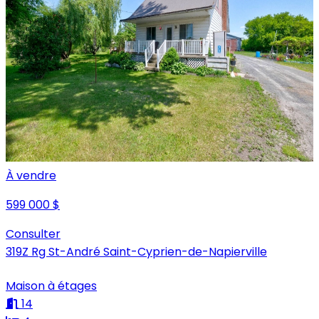
À vendre
599 000 $
Consulter
319Z Rg St-André Saint-Cyprien-de-Napierville
Maison à étages
14