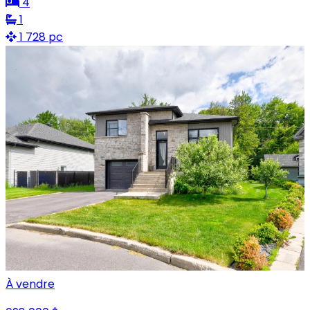
4
1
1 728 pc
À vendre