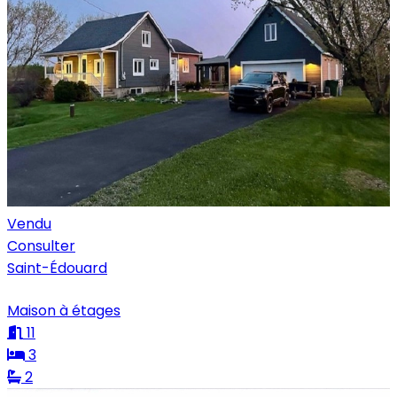
Vendu
Consulter
Saint-Édouard
Maison à étages
11
3
2