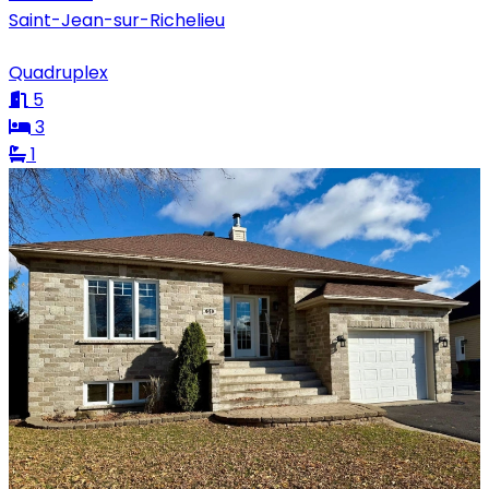
Saint-Jean-sur-Richelieu
Quadruplex
5
3
1