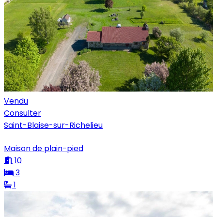
Vendu
Consulter
Saint-Blaise-sur-Richelieu
Maison de plain-pied
10
3
1