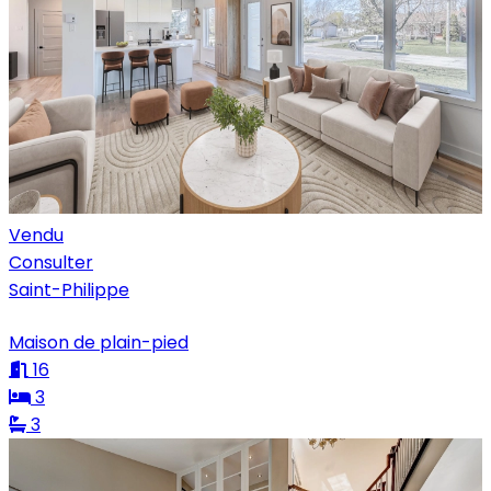
Vendu
Consulter
Saint-Philippe
Maison de plain-pied
16
3
3