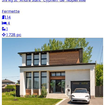
319 Rg St-André Saint-Cyprien-de-Napierville
Fermette
14
4
1
1 728 pc