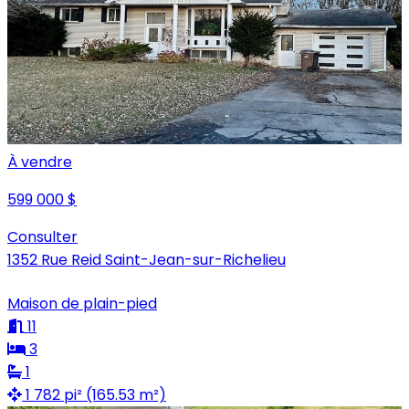
À vendre
599 000 $
Consulter
1352 Rue Reid Saint-Jean-sur-Richelieu
Maison de plain-pied
11
3
1
1 782 pi² (165.53 m²)