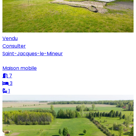
Vendu
Consulter
Saint-Jacques-le-Mineur
Maison mobile
7
3
1