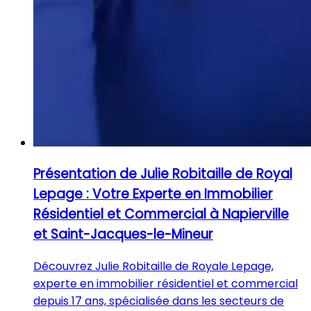
Présentation de Julie Robitaille de Royal
Lepage : Votre Experte en Immobilier
Résidentiel et Commercial à Napierville
et Saint-Jacques-le-Mineur
Découvrez Julie Robitaille de Royale Lepage,
experte en immobilier résidentiel et commercial
depuis 17 ans, spécialisée dans les secteurs de