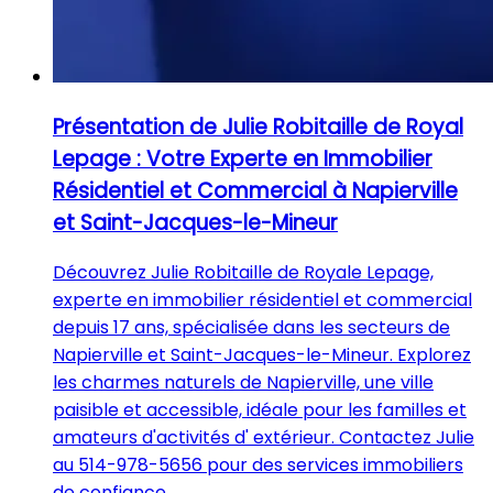
Présentation de Julie Robitaille de Royal
Lepage : Votre Experte en Immobilier
Résidentiel et Commercial à Napierville
et Saint-Jacques-le-Mineur
Découvrez Julie Robitaille de Royale Lepage,
experte en immobilier résidentiel et commercial
depuis 17 ans, spécialisée dans les secteurs de
Napierville et Saint-Jacques-le-Mineur. Explorez
les charmes naturels de Napierville, une ville
paisible et accessible, idéale pour les familles et
amateurs d'activités d' extérieur. Contactez Julie
au 514-978-5656 pour des services immobiliers
de confiance.